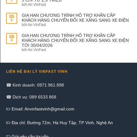
bởi An VinFast
GIA HẠN CHƯƠNG TRÌNH HỖ TRỢ KHẨN CẤP
05
KHÁCH HÀNG CHUYỂN ĐỔI XE XĂNG SANG XE ĐIỆN
5
bởi An VinFast
GIA HẠN CHƯƠNG TRÌNH HỖ TRỢ KHẨN CẤP
08
KHÁCH HÀNG CHUYỂN ĐỔI XE XĂNG SANG XE ĐIỆN
4
TỚI 30/04/2026
bởi An VinFast
LIÊN HỆ ĐẠI LÝ VINFAST VINH
☎ Kinh doanh: 0971.961.898
☎ Dịch vụ: 089 6533 868
Email:
Anvinfastvinh@gmail.com
Địa chỉ: Đường 72m, Hà Huy Tập, TP Vinh, Nghệ An
Gửi yêu cầu tư vấn