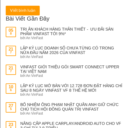
Viết bình luận
Bài Viết Gần Đây
TRI ÂN KHÁCH HÀNG THÂN THIẾT - ƯU ĐÃI SẢN
05
PHẨM VINFAST TỚI 9%*
8
bởi An VinFast
LẬP KỶ LỤC DOANH SỐ CHƯA TỪNG CÓ TRONG
21
NỬA ĐẦU NĂM 2026 CỦA VINFAST
7
bởi An VinFast
VINFAST GIỚI THIỆU GÓI SMART CONNECT UPPER
21
TẠI VIỆT NAM
7
bởi An VinFast
LẬP KỶ LỤC MỞ BÁN VỚI 12.728 ĐƠN ĐẶT HÀNG CHỈ
10
SAU 8 NGÀY VINFAST VF 8 THẾ HỆ MỚI
6
bởi An VinFast
BỔ NHIỆM ÔNG PHẠM NHẬT QUÂN ANH GIỮ CHỨC
27
CHỦ TỊCH HỘI ĐỒNG QUẢN TRỊ VINFAST
5
bởi An VinFast
NÂNG CẤP APPLE CARPLAY/ANDROID AUTO CHO VF
23
3 CHỈ TỪ 2,9 TRIỆU
5