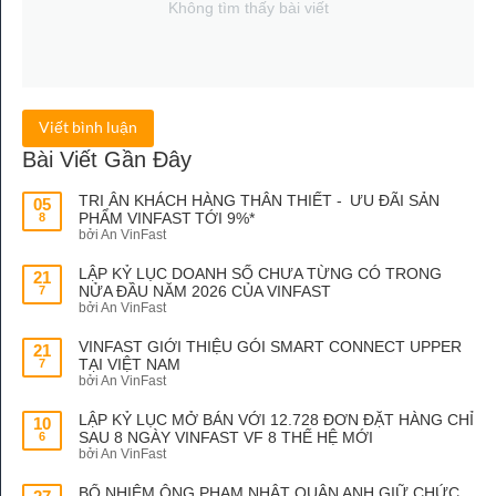
Không tìm thấy bài viết
Viết bình luận
Bài Viết Gần Đây
TRI ÂN KHÁCH HÀNG THÂN THIẾT - ƯU ĐÃI SẢN
05
PHẨM VINFAST TỚI 9%*
8
bởi An VinFast
LẬP KỶ LỤC DOANH SỐ CHƯA TỪNG CÓ TRONG
21
NỬA ĐẦU NĂM 2026 CỦA VINFAST
7
bởi An VinFast
VINFAST GIỚI THIỆU GÓI SMART CONNECT UPPER
21
TẠI VIỆT NAM
7
bởi An VinFast
LẬP KỶ LỤC MỞ BÁN VỚI 12.728 ĐƠN ĐẶT HÀNG CHỈ
10
SAU 8 NGÀY VINFAST VF 8 THẾ HỆ MỚI
6
bởi An VinFast
BỔ NHIỆM ÔNG PHẠM NHẬT QUÂN ANH GIỮ CHỨC