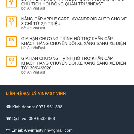
27
CHỦ TỊCH HỘI ĐỒNG QUẢN TRỊ VINFAST
5
bởi An VinFast
NÂNG CẤP APPLE CARPLAY/ANDROID AUTO CHO VF
23
3 CHỈ TỪ 2,9 TRIỆU
5
bởi An VinFast
GIA HẠN CHƯƠNG TRÌNH HỖ TRỢ KHẨN CẤP
05
KHÁCH HÀNG CHUYỂN ĐỔI XE XĂNG SANG XE ĐIỆN
5
bởi An VinFast
GIA HẠN CHƯƠNG TRÌNH HỖ TRỢ KHẨN CẤP
08
KHÁCH HÀNG CHUYỂN ĐỔI XE XĂNG SANG XE ĐIỆN
4
TỚI 30/04/2026
bởi An VinFast
LIÊN HỆ ĐẠI LÝ VINFAST VINH
☎ Kinh doanh: 0971.961.898
☎ Dịch vụ: 089 6533 868
Email:
Anvinfastvinh@gmail.com