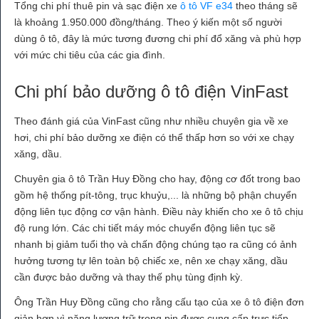
Tổng chi phí thuê pin và sạc điện xe
ô tô VF e34
theo tháng sẽ
là khoảng 1.950.000 đồng/tháng. Theo ý kiến một số người
dùng ô tô, đây là mức tương đương chi phí đổ xăng và phù hợp
với mức chi tiêu của các gia đình.
Chi phí bảo dưỡng ô tô điện VinFast
Theo đánh giá của VinFast cũng như nhiều chuyên gia về xe
hơi, chi phí bảo dưỡng xe điện có thể thấp hơn so với xe chạy
xăng, dầu.
Chuyên gia ô tô Trần Huy Đồng cho hay, động cơ đốt trong bao
gồm hệ thống pít-tông, trục khuỷu,... là những bộ phận chuyển
động liên tục động cơ vận hành. Điều này khiến cho xe ô tô chịu
độ rung lớn. Các chi tiết máy móc chuyển động liên tục sẽ
nhanh bị giảm tuổi thọ và chấn động chúng tạo ra cũng có ảnh
hưởng tương tự lên toàn bộ chiếc xe, nên xe chạy xăng, dầu
cần được bảo dưỡng và thay thế phụ tùng định kỳ.
Ông Trần Huy Đồng cũng cho rằng cấu tạo của xe ô tô điện đơn
giản hơn vì năng lượng trữ trong pin được cung cấp trực tiếp