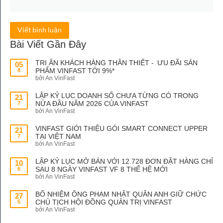
Viết bình luận
Bài Viết Gần Đây
TRI ÂN KHÁCH HÀNG THÂN THIẾT - ƯU ĐÃI SẢN
05
PHẨM VINFAST TỚI 9%*
8
bởi An VinFast
LẬP KỶ LỤC DOANH SỐ CHƯA TỪNG CÓ TRONG
21
NỬA ĐẦU NĂM 2026 CỦA VINFAST
7
bởi An VinFast
VINFAST GIỚI THIỆU GÓI SMART CONNECT UPPER
21
TẠI VIỆT NAM
7
bởi An VinFast
LẬP KỶ LỤC MỞ BÁN VỚI 12.728 ĐƠN ĐẶT HÀNG CHỈ
10
SAU 8 NGÀY VINFAST VF 8 THẾ HỆ MỚI
6
bởi An VinFast
BỔ NHIỆM ÔNG PHẠM NHẬT QUÂN ANH GIỮ CHỨC
27
CHỦ TỊCH HỘI ĐỒNG QUẢN TRỊ VINFAST
5
bởi An VinFast