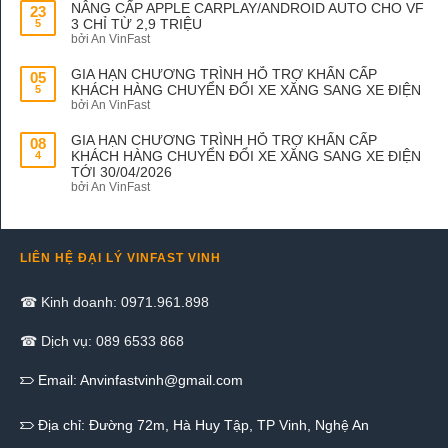
NÂNG CẤP APPLE CARPLAY/ANDROID AUTO CHO VF
23
3 CHỈ TỪ 2,9 TRIỆU
5
bởi An VinFast
GIA HẠN CHƯƠNG TRÌNH HỖ TRỢ KHẨN CẤP
05
KHÁCH HÀNG CHUYỂN ĐỔI XE XĂNG SANG XE ĐIỆN
5
bởi An VinFast
GIA HẠN CHƯƠNG TRÌNH HỖ TRỢ KHẨN CẤP
08
KHÁCH HÀNG CHUYỂN ĐỔI XE XĂNG SANG XE ĐIỆN
4
TỚI 30/04/2026
bởi An VinFast
LIÊN HỆ ĐẠI LÝ VINFAST VINH
☎ Kinh doanh: 0971.961.898
☎ Dịch vụ: 089 6533 868
Email:
Anvinfastvinh@gmail.com
Địa chỉ: Đường 72m, Hà Huy Tập, TP Vinh, Nghệ An