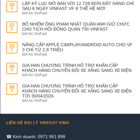
LẬP KỶ LỤC MỞ BÁN VỚI 12.728 ĐƠN ĐẶT HÀNG CHỈ
10
SAU 8 NGÀY VINFAST VF 8 THẾ HỆ MỚI
6
bởi An VinFast
BỔ NHIỆM ÔNG PHẠM NHẬT QUÂN ANH GIỮ CHỨC
27
CHỦ TỊCH HỘI ĐỒNG QUẢN TRỊ VINFAST
5
bởi An VinFast
NÂNG CẤP APPLE CARPLAY/ANDROID AUTO CHO VF
23
3 CHỈ TỪ 2,9 TRIỆU
5
bởi An VinFast
GIA HẠN CHƯƠNG TRÌNH HỖ TRỢ KHẨN CẤP
05
KHÁCH HÀNG CHUYỂN ĐỔI XE XĂNG SANG XE ĐIỆN
5
bởi An VinFast
GIA HẠN CHƯƠNG TRÌNH HỖ TRỢ KHẨN CẤP
08
KHÁCH HÀNG CHUYỂN ĐỔI XE XĂNG SANG XE ĐIỆN
4
TỚI 30/04/2026
bởi An VinFast
LIÊN HỆ ĐẠI LÝ VINFAST VINH
☎ Kinh doanh: 0971.961.898