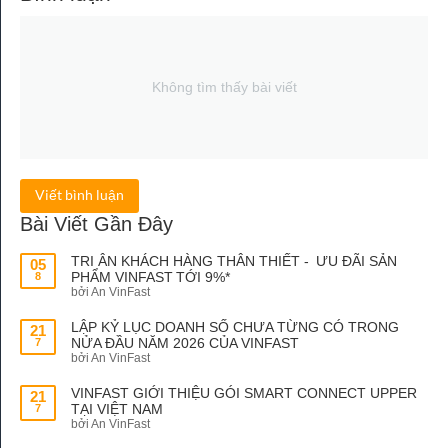
Không tìm thấy bài viết
Viết bình luận
Bài Viết Gần Đây
TRI ÂN KHÁCH HÀNG THÂN THIẾT - ƯU ĐÃI SẢN
05
PHẨM VINFAST TỚI 9%*
8
bởi An VinFast
LẬP KỶ LỤC DOANH SỐ CHƯA TỪNG CÓ TRONG
21
NỬA ĐẦU NĂM 2026 CỦA VINFAST
7
bởi An VinFast
VINFAST GIỚI THIỆU GÓI SMART CONNECT UPPER
21
TẠI VIỆT NAM
7
bởi An VinFast