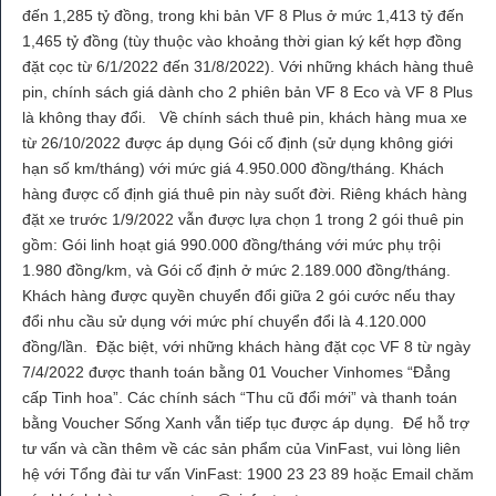
đến 1,285 tỷ đồng, trong khi bản VF 8 Plus ở mức 1,413 tỷ đến
1,465 tỷ đồng (tùy thuộc vào khoảng thời gian ký kết hợp đồng
đặt cọc từ 6/1/2022 đến 31/8/2022). Với những khách hàng thuê
pin, chính sách giá dành cho 2 phiên bản VF 8 Eco và VF 8 Plus
là không thay đổi. Về chính sách thuê pin, khách hàng mua xe
từ 26/10/2022 được áp dụng Gói cố định (sử dụng không giới
hạn số km/tháng) với mức giá 4.950.000 đồng/tháng. Khách
hàng được cố định giá thuê pin này suốt đời. Riêng khách hàng
đặt xe trước 1/9/2022 vẫn được lựa chọn 1 trong 2 gói thuê pin
gồm: Gói linh hoạt giá 990.000 đồng/tháng với mức phụ trội
1.980 đồng/km, và Gói cố định ở mức 2.189.000 đồng/tháng.
Khách hàng được quyền chuyển đổi giữa 2 gói cước nếu thay
đổi nhu cầu sử dụng với mức phí chuyển đổi là 4.120.000
đồng/lần. Đặc biệt, với những khách hàng đặt cọc VF 8 từ ngày
7/4/2022 được thanh toán bằng 01 Voucher Vinhomes “Đẳng
cấp Tinh hoa”. Các chính sách “Thu cũ đổi mới” và thanh toán
bằng Voucher Sống Xanh vẫn tiếp tục được áp dụng. Để hỗ trợ
tư vấn và cần thêm về các sản phẩm của VinFast, vui lòng liên
hệ với Tổng đài tư vấn VinFast: 1900 23 23 89 hoặc Email chăm