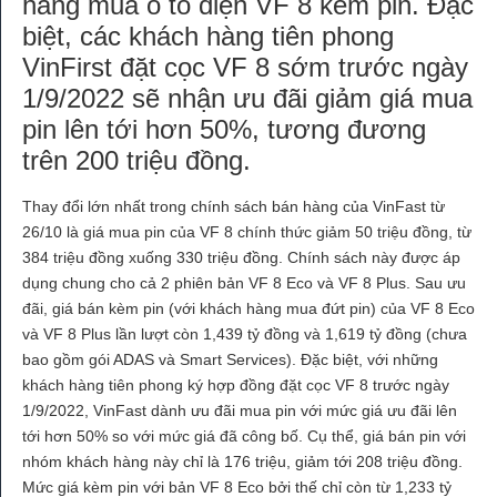
hàng mua ô tô điện VF 8 kèm pin. Đặc
biệt, các khách hàng tiên phong
VinFirst đặt cọc VF 8 sớm trước ngày
1/9/2022 sẽ nhận ưu đãi giảm giá mua
pin lên tới hơn 50%, tương đương
trên 200 triệu đồng.
Thay đổi lớn nhất trong chính sách bán hàng của VinFast từ
26/10 là giá mua pin của VF 8 chính thức giảm 50 triệu đồng, từ
384 triệu đồng xuống 330 triệu đồng. Chính sách này được áp
dụng chung cho cả 2 phiên bản VF 8 Eco và VF 8 Plus. Sau ưu
đãi, giá bán kèm pin (với khách hàng mua đứt pin) của VF 8 Eco
và VF 8 Plus lần lượt còn 1,439 tỷ đồng và 1,619 tỷ đồng (chưa
bao gồm gói ADAS và Smart Services). Đặc biệt, với những
khách hàng tiên phong ký hợp đồng đặt cọc VF 8 trước ngày
1/9/2022, VinFast dành ưu đãi mua pin với mức giá ưu đãi lên
tới hơn 50% so với mức giá đã công bố. Cụ thể, giá bán pin với
nhóm khách hàng này chỉ là 176 triệu, giảm tới 208 triệu đồng.
Mức giá kèm pin với bản VF 8 Eco bởi thế chỉ còn từ 1,233 tỷ