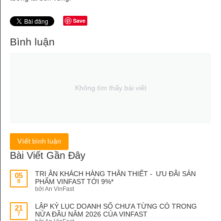
Save
Bình luận
Không tìm thấy bài viết
Viết bình luận
Bài Viết Gần Đây
TRI ÂN KHÁCH HÀNG THÂN THIẾT - ƯU ĐÃI SẢN
05
PHẨM VINFAST TỚI 9%*
8
bởi An VinFast
LẬP KỶ LỤC DOANH SỐ CHƯA TỪNG CÓ TRONG
21
NỬA ĐẦU NĂM 2026 CỦA VINFAST
7