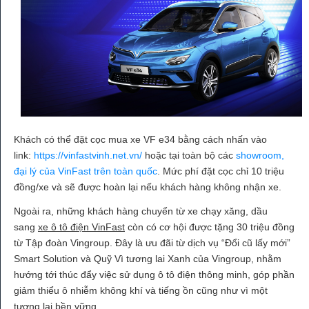
Khách có thể đặt cọc mua xe VF e34 bằng cách nhấn vào
link:
https://vinfastvinh.net.vn/
hoặc tại toàn bộ các
showroom,
đại lý của VinFast trên toàn quốc
. Mức phí đặt cọc chỉ 10 triệu
đồng/xe và sẽ được hoàn lại nếu khách hàng không nhận xe.
Ngoài ra, những khách hàng chuyển từ xe chạy xăng, dầu
sang
xe ô tô điện VinFast
còn có cơ hội được tặng 30 triệu đồng
từ Tập đoàn Vingroup. Đây là ưu đãi từ dịch vụ “Đổi cũ lấy mới”
Smart Solution và Quỹ Vì tương lai Xanh của Vingroup, nhằm
hướng tới thúc đẩy việc sử dụng ô tô điện thông minh, góp phần
giảm thiểu ô nhiễm không khí và tiếng ồn cũng như vì một
tương lai bền vững.