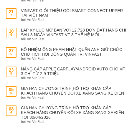
bởi An VinFast
VINFAST GIỚI THIỆU GÓI SMART CONNECT UPPER
21
TẠI VIỆT NAM
7
bởi An VinFast
LẬP KỶ LỤC MỞ BÁN VỚI 12.728 ĐƠN ĐẶT HÀNG CHỈ
10
SAU 8 NGÀY VINFAST VF 8 THẾ HỆ MỚI
6
bởi An VinFast
BỔ NHIỆM ÔNG PHẠM NHẬT QUÂN ANH GIỮ CHỨC
27
CHỦ TỊCH HỘI ĐỒNG QUẢN TRỊ VINFAST
5
bởi An VinFast
NÂNG CẤP APPLE CARPLAY/ANDROID AUTO CHO VF
23
3 CHỈ TỪ 2,9 TRIỆU
5
bởi An VinFast
GIA HẠN CHƯƠNG TRÌNH HỖ TRỢ KHẨN CẤP
05
KHÁCH HÀNG CHUYỂN ĐỔI XE XĂNG SANG XE ĐIỆN
5
bởi An VinFast
GIA HẠN CHƯƠNG TRÌNH HỖ TRỢ KHẨN CẤP
08
KHÁCH HÀNG CHUYỂN ĐỔI XE XĂNG SANG XE ĐIỆN
4
TỚI 30/04/2026
bởi An VinFast