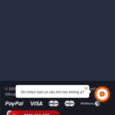
© 2020-2026 Vinfastvinh.net.vn™. Được cung cấp bởi
VinFast Vinh
Xin chào! bạn có câu hỏi nào không ạ?
Official