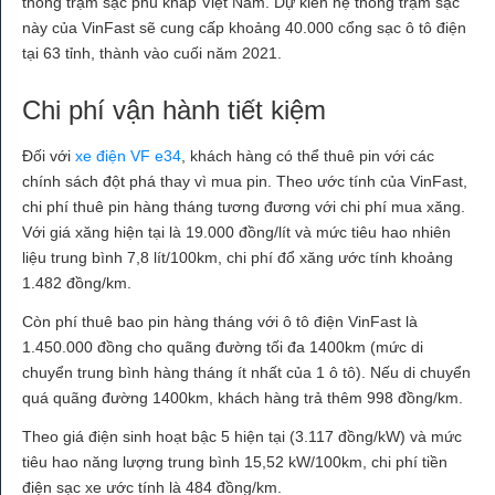
thống trạm sạc phủ khắp Việt Nam. Dự kiến hệ thống trạm sạc
này của VinFast sẽ cung cấp khoảng 40.000 cổng sạc ô tô điện
tại 63 tỉnh, thành vào cuối năm 2021.
Chi phí vận hành tiết kiệm
Đối với
xe điện VF e34
, khách hàng có thể thuê pin với các
chính sách đột phá thay vì mua pin. Theo ước tính của VinFast,
chi phí thuê pin hàng tháng tương đương với chi phí mua xăng.
Với giá xăng hiện tại là 19.000 đồng/lít và mức tiêu hao nhiên
liệu trung bình 7,8 lít/100km, chi phí đổ xăng ước tính khoảng
1.482 đồng/km.
Còn phí thuê bao pin hàng tháng với ô tô điện VinFast là
1.450.000 đồng cho quãng đường tối đa 1400km (mức di
chuyển trung bình hàng tháng ít nhất của 1 ô tô). Nếu di chuyển
quá quãng đường 1400km, khách hàng trả thêm 998 đồng/km.
Theo giá điện sinh hoạt bậc 5 hiện tại (3.117 đồng/kW) và mức
tiêu hao năng lượng trung bình 15,52 kW/100km, chi phí tiền
điện sạc xe ước tính là 484 đồng/km.