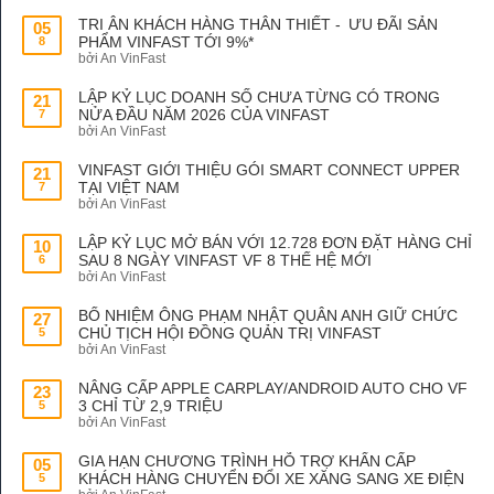
TRI ÂN KHÁCH HÀNG THÂN THIẾT - ƯU ĐÃI SẢN
05
PHẨM VINFAST TỚI 9%*
8
bởi An VinFast
LẬP KỶ LỤC DOANH SỐ CHƯA TỪNG CÓ TRONG
21
NỬA ĐẦU NĂM 2026 CỦA VINFAST
7
bởi An VinFast
VINFAST GIỚI THIỆU GÓI SMART CONNECT UPPER
21
TẠI VIỆT NAM
7
bởi An VinFast
LẬP KỶ LỤC MỞ BÁN VỚI 12.728 ĐƠN ĐẶT HÀNG CHỈ
10
SAU 8 NGÀY VINFAST VF 8 THẾ HỆ MỚI
6
bởi An VinFast
BỔ NHIỆM ÔNG PHẠM NHẬT QUÂN ANH GIỮ CHỨC
27
CHỦ TỊCH HỘI ĐỒNG QUẢN TRỊ VINFAST
5
bởi An VinFast
NÂNG CẤP APPLE CARPLAY/ANDROID AUTO CHO VF
23
3 CHỈ TỪ 2,9 TRIỆU
5
bởi An VinFast
GIA HẠN CHƯƠNG TRÌNH HỖ TRỢ KHẨN CẤP
05
KHÁCH HÀNG CHUYỂN ĐỔI XE XĂNG SANG XE ĐIỆN
5