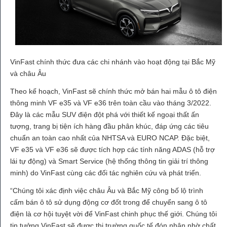
VinFast chính thức đưa các chi nhánh vào hoạt động tại Bắc Mỹ
và châu Âu
Theo kế hoạch, VinFast sẽ chính thức mở bán hai mẫu ô tô điện
thông minh VF e35 và VF e36 trên toàn cầu vào tháng 3/2022.
Đây là các mẫu SUV điện đột phá với thiết kế ngoại thất ấn
tượng, trang bị tiện ích hàng đầu phân khúc, đáp ứng các tiêu
chuẩn an toàn cao nhất của NHTSA và EURO NCAP. Đặc biệt,
VF e35 và VF e36 sẽ được tích hợp các tính năng ADAS (hỗ trợ
lái tự động) và Smart Service (hệ thống thông tin giải trí thông
minh) do VinFast cùng các đối tác nghiên cứu và phát triển.
“Chúng tôi xác định việc châu Âu và Bắc Mỹ công bố lộ trình
cấm bán ô tô sử dụng động cơ đốt trong để chuyển sang ô tô
điện là cơ hội tuyệt vời để VinFast chinh phục thế giới. Chúng tôi
tin tưởng VinFast sẽ được thị trường quốc tế đón nhận nhờ chất