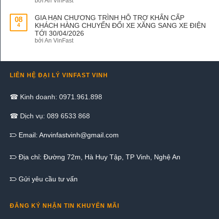
bởi An VinFast
GIA HẠN CHƯƠNG TRÌNH HỖ TRỢ KHẨN CẤP
08
KHÁCH HÀNG CHUYỂN ĐỔI XE XĂNG SANG XE ĐIỆN
4
TỚI 30/04/2026
bởi An VinFast
LIÊN HỆ ĐẠI LÝ VINFAST VINH
☎ Kinh doanh: 0971.961.898
☎ Dịch vụ: 089 6533 868
Email:
Anvinfastvinh@gmail.com
Địa chỉ: Đường 72m, Hà Huy Tập, TP Vinh, Nghệ An
Gửi yêu cầu tư vấn
ĐĂNG KÝ NHẬN TIN KHUYẾN MÃI