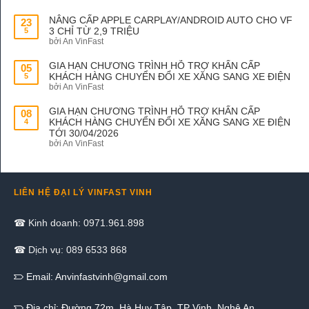
NÂNG CẤP APPLE CARPLAY/ANDROID AUTO CHO VF
23
3 CHỈ TỪ 2,9 TRIỆU
5
bởi An VinFast
GIA HẠN CHƯƠNG TRÌNH HỖ TRỢ KHẨN CẤP
05
KHÁCH HÀNG CHUYỂN ĐỔI XE XĂNG SANG XE ĐIỆN
5
bởi An VinFast
GIA HẠN CHƯƠNG TRÌNH HỖ TRỢ KHẨN CẤP
08
KHÁCH HÀNG CHUYỂN ĐỔI XE XĂNG SANG XE ĐIỆN
4
TỚI 30/04/2026
bởi An VinFast
LIÊN HỆ ĐẠI LÝ VINFAST VINH
☎ Kinh doanh: 0971.961.898
☎ Dịch vụ: 089 6533 868
Email:
Anvinfastvinh@gmail.com
Địa chỉ: Đường 72m, Hà Huy Tập, TP Vinh, Nghệ An