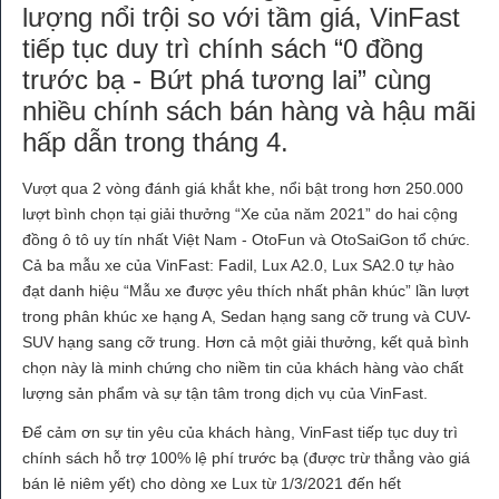
lượng nổi trội so với tầm giá, VinFast
tiếp tục duy trì chính sách “0 đồng
trước bạ - Bứt phá tương lai” cùng
nhiều chính sách bán hàng và hậu mãi
hấp dẫn trong tháng 4.
Vượt qua 2 vòng đánh giá khắt khe, nổi bật trong hơn 250.000
lượt bình chọn tại giải thưởng “Xe của năm 2021” do hai cộng
đồng ô tô uy tín nhất Việt Nam - OtoFun và OtoSaiGon tổ chức.
Cả ba mẫu xe của VinFast: Fadil, Lux A2.0, Lux SA2.0 tự hào
đạt danh hiệu “Mẫu xe được yêu thích nhất phân khúc” lần lượt
trong phân khúc xe hạng A, Sedan hạng sang cỡ trung và CUV-
SUV hạng sang cỡ trung. Hơn cả một giải thưởng, kết quả bình
chọn này là minh chứng cho niềm tin của khách hàng vào chất
lượng sản phẩm và sự tận tâm trong dịch vụ của VinFast.
Để cảm ơn sự tin yêu của khách hàng, VinFast tiếp tục duy trì
chính sách hỗ trợ 100% lệ phí trước bạ (được trừ thẳng vào giá
bán lẻ niêm yết) cho dòng xe Lux từ 1/3/2021 đến hết