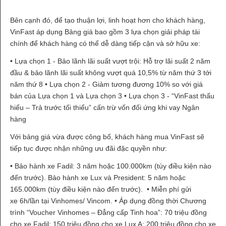
Bên cạnh đó, để tạo thuận lợi, linh hoạt hơn cho khách hàng,
VinFast áp dụng Bảng giá bao gồm 3 lựa chọn giải pháp tài
chính để khách hàng có thể dễ dàng tiếp cận và sở hữu xe:
• Lựa chọn 1 - Bảo lãnh lãi suất vượt trội: Hỗ trợ lãi suất 2 năm
đầu & bảo lãnh lãi suất không vượt quá 10,5% từ năm thứ 3 tới
năm thứ 8 • Lựa chọn 2 - Giảm tương đương 10% so với giá
bán của Lựa chọn 1 và Lựa chọn 3 • Lựa chọn 3 - “VinFast thấu
hiểu – Trả trước tối thiểu” cấn trừ vốn đối ứng khi vay Ngân
hàng
Với bảng giá vừa được công bố, khách hàng mua VinFast sẽ
tiếp tục được nhận những ưu đãi đặc quyền như:
• Bảo hành xe Fadil: 3 năm hoặc 100.000km (tùy điều kiện nào
đến trước). Bảo hành xe Lux và President: 5 năm hoặc
165.000km (tùy điều kiện nào đến trước). • Miễn phí gửi
xe 6h/lần tại Vinhomes/ Vincom. • Áp dụng đồng thời Chương
trình “Voucher Vinhomes – Đẳng cấp Tinh hoa”: 70 triệu đồng
cho xe Fadil; 150 triệu đồng cho xe Lux A; 200 triệu đồng cho xe