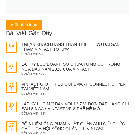
Viết bình luận
Bài Viết Gần Đây
TRI ÂN KHÁCH HÀNG THÂN THIẾT - ƯU ĐÃI SẢN
05
PHẨM VINFAST TỚI 9%*
8
bởi An VinFast
LẬP KỶ LỤC DOANH SỐ CHƯA TỪNG CÓ TRONG
21
NỬA ĐẦU NĂM 2026 CỦA VINFAST
7
bởi An VinFast
VINFAST GIỚI THIỆU GÓI SMART CONNECT UPPER
21
TẠI VIỆT NAM
7
bởi An VinFast
LẬP KỶ LỤC MỞ BÁN VỚI 12.728 ĐƠN ĐẶT HÀNG CHỈ
10
SAU 8 NGÀY VINFAST VF 8 THẾ HỆ MỚI
6
bởi An VinFast
BỔ NHIỆM ÔNG PHẠM NHẬT QUÂN ANH GIỮ CHỨC
27
CHỦ TỊCH HỘI ĐỒNG QUẢN TRỊ VINFAST
5
bởi An VinFast