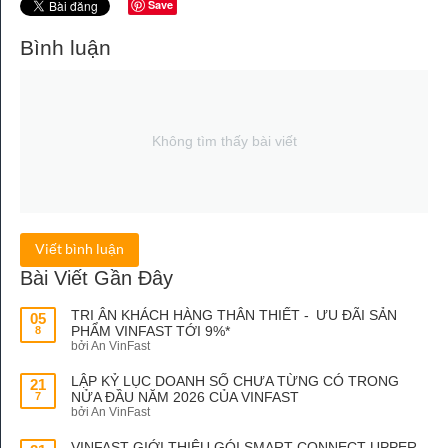
Save
Bình luận
Không tìm thấy bài viết
Viết bình luận
Bài Viết Gần Đây
TRI ÂN KHÁCH HÀNG THÂN THIẾT - ƯU ĐÃI SẢN
05
PHẨM VINFAST TỚI 9%*
8
bởi An VinFast
LẬP KỶ LỤC DOANH SỐ CHƯA TỪNG CÓ TRONG
21
NỬA ĐẦU NĂM 2026 CỦA VINFAST
7
bởi An VinFast
VINFAST GIỚI THIỆU GÓI SMART CONNECT UPPER