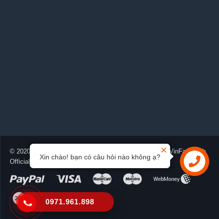
© 2020-2026 Vinfastvinh.net.vn™. Được cung cấp bởi
VinFast Vinh
Xin chào! bạn có câu hỏi nào không ạ?
Official
0971.961.898