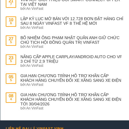
21
TẠI VIỆT NAM
7
bởi An VinFast
LẬP KỶ LỤC MỞ BÁN VỚI 12.728 ĐƠN ĐẶT HÀNG CHỈ
10
SAU 8 NGÀY VINFAST VF 8 THẾ HỆ MỚI
6
bởi An VinFast
BỔ NHIỆM ÔNG PHẠM NHẬT QUÂN ANH GIỮ CHỨC
27
CHỦ TỊCH HỘI ĐỒNG QUẢN TRỊ VINFAST
5
bởi An VinFast
NÂNG CẤP APPLE CARPLAY/ANDROID AUTO CHO VF
23
3 CHỈ TỪ 2,9 TRIỆU
5
bởi An VinFast
GIA HẠN CHƯƠNG TRÌNH HỖ TRỢ KHẨN CẤP
05
KHÁCH HÀNG CHUYỂN ĐỔI XE XĂNG SANG XE ĐIỆN
5
bởi An VinFast
GIA HẠN CHƯƠNG TRÌNH HỖ TRỢ KHẨN CẤP
08
KHÁCH HÀNG CHUYỂN ĐỔI XE XĂNG SANG XE ĐIỆN
4
TỚI 30/04/2026
bởi An VinFast
LIÊN HỆ ĐẠI LÝ VINFAST VINH