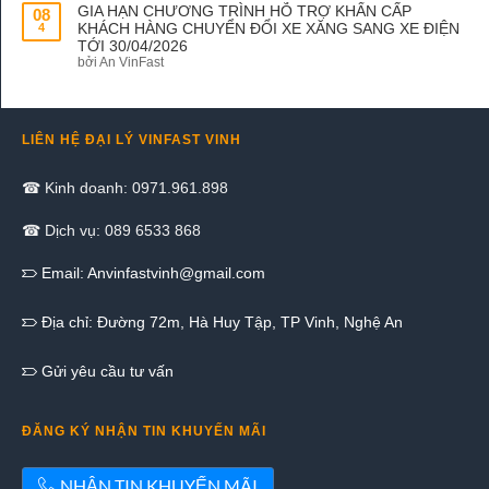
GIA HẠN CHƯƠNG TRÌNH HỖ TRỢ KHẨN CẤP
08
KHÁCH HÀNG CHUYỂN ĐỔI XE XĂNG SANG XE ĐIỆN
4
TỚI 30/04/2026
bởi An VinFast
LIÊN HỆ ĐẠI LÝ VINFAST VINH
☎ Kinh doanh: 0971.961.898
☎ Dịch vụ: 089 6533 868
Email:
Anvinfastvinh@gmail.com
Địa chỉ: Đường 72m, Hà Huy Tập, TP Vinh, Nghệ An
Gửi yêu cầu tư vấn
ĐĂNG KÝ NHẬN TIN KHUYẾN MÃI
NHẬN TIN KHUYẾN MÃI