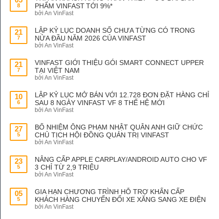
PHẨM VINFAST TỚI 9%*
8
bởi An VinFast
LẬP KỶ LỤC DOANH SỐ CHƯA TỪNG CÓ TRONG
21
NỬA ĐẦU NĂM 2026 CỦA VINFAST
7
bởi An VinFast
VINFAST GIỚI THIỆU GÓI SMART CONNECT UPPER
21
TẠI VIỆT NAM
7
bởi An VinFast
LẬP KỶ LỤC MỞ BÁN VỚI 12.728 ĐƠN ĐẶT HÀNG CHỈ
10
SAU 8 NGÀY VINFAST VF 8 THẾ HỆ MỚI
6
bởi An VinFast
BỔ NHIỆM ÔNG PHẠM NHẬT QUÂN ANH GIỮ CHỨC
27
CHỦ TỊCH HỘI ĐỒNG QUẢN TRỊ VINFAST
5
bởi An VinFast
NÂNG CẤP APPLE CARPLAY/ANDROID AUTO CHO VF
23
3 CHỈ TỪ 2,9 TRIỆU
5
bởi An VinFast
GIA HẠN CHƯƠNG TRÌNH HỖ TRỢ KHẨN CẤP
05
KHÁCH HÀNG CHUYỂN ĐỔI XE XĂNG SANG XE ĐIỆN
5
bởi An VinFast