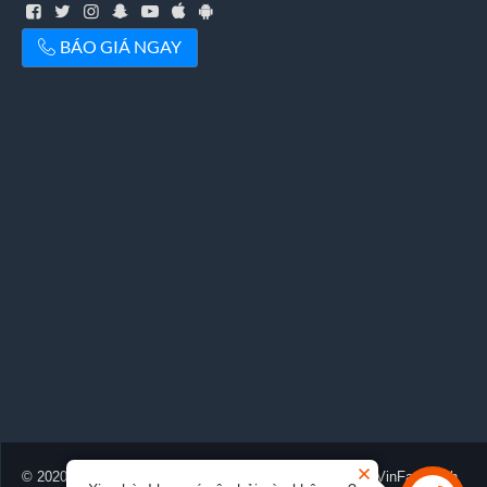
BÁO GIÁ NGAY
© 2020-2026 Vinfastvinh.net.vn™. Được cung cấp bởi
VinFast Vinh