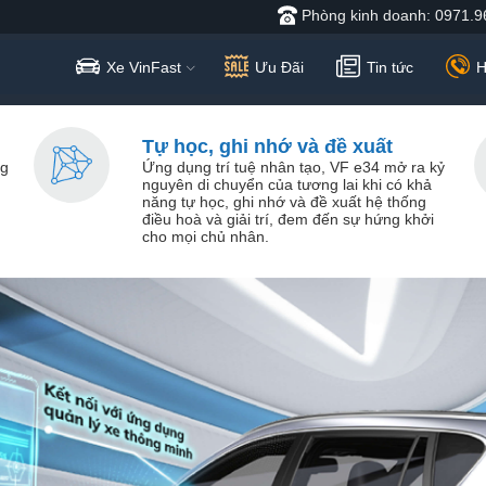
Phòng kinh doanh: 0971.9
Xe VinFast
Ưu Đãi
Tin tức
H
Tự học, ghi nhớ và đề xuất
ng
Ứng dụng trí tuệ nhân tạo, VF e34 mở ra kỷ
nguyên di chuyển của tương lai khi có khả
năng tự học, ghi nhớ và đề xuất hệ thống
điều hoà và giải trí, đem đến sự hứng khởi
cho mọi chủ nhân.