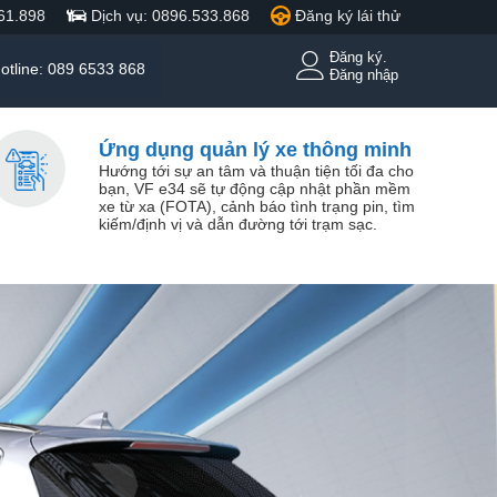
61.898
Dịch vụ: 0896.533.868
Đăng ký lái thử
Đăng ký.
otline: 089 6533 868
Đăng nhập
Ứng dụng quản lý xe thông minh
Hướng tới sự an tâm và thuận tiện tối đa cho
bạn, VF e34 sẽ tự động cập nhật phần mềm
xe từ xa (FOTA), cảnh báo tình trạng pin, tìm
kiếm/định vị và dẫn đường tới trạm sạc.