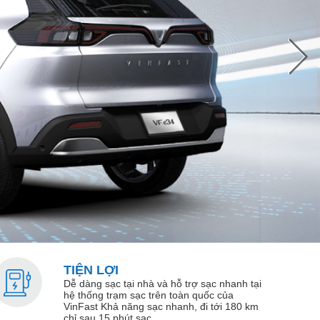
T
t
TIỆN LỢI
Dễ dàng sạc tại nhà và hỗ trợ sạc nhanh tại
hệ thống trạm sạc trên toàn quốc của
VinFast Khả năng sạc nhanh, đi tới 180 km
chỉ sau 15 phút sạc.