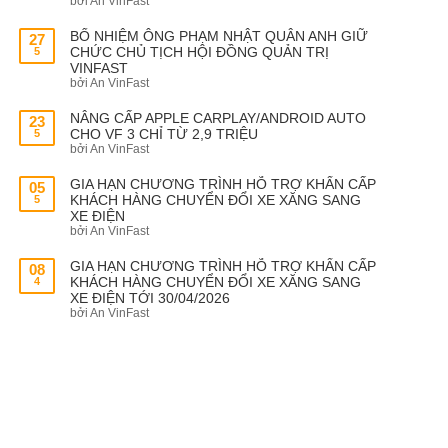
bởi An VinFast
BỔ NHIỆM ÔNG PHẠM NHẬT QUÂN ANH GIỮ
27
CHỨC CHỦ TỊCH HỘI ĐỒNG QUẢN TRỊ
5
VINFAST
bởi An VinFast
NÂNG CẤP APPLE CARPLAY/ANDROID AUTO
23
CHO VF 3 CHỈ TỪ 2,9 TRIỆU
5
bởi An VinFast
GIA HẠN CHƯƠNG TRÌNH HỖ TRỢ KHẨN CẤP
05
KHÁCH HÀNG CHUYỂN ĐỔI XE XĂNG SANG
5
XE ĐIỆN
bởi An VinFast
GIA HẠN CHƯƠNG TRÌNH HỖ TRỢ KHẨN CẤP
08
KHÁCH HÀNG CHUYỂN ĐỔI XE XĂNG SANG
4
XE ĐIỆN TỚI 30/04/2026
bởi An VinFast