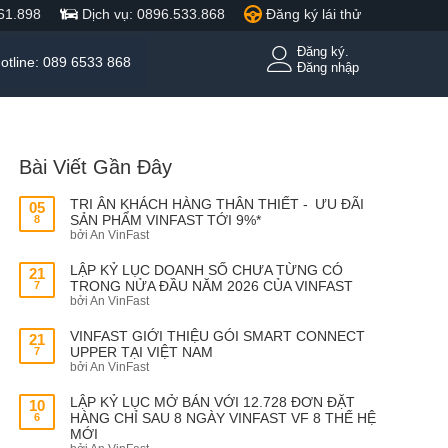
61.898
Dịch vụ: 0896.533.868
Đăng ký lái thử
Đăng ký.
otline: 089 6533 868
Đăng nhập
Bài Viết Gần Đây
TRI ÂN KHÁCH HÀNG THÂN THIẾT - ƯU ĐÃI
05
SẢN PHẨM VINFAST TỚI 9%*
8
bởi An VinFast
LẬP KỶ LỤC DOANH SỐ CHƯA TỪNG CÓ
21
TRONG NỬA ĐẦU NĂM 2026 CỦA VINFAST
7
bởi An VinFast
VINFAST GIỚI THIỆU GÓI SMART CONNECT
21
UPPER TẠI VIỆT NAM
7
bởi An VinFast
LẬP KỶ LỤC MỞ BÁN VỚI 12.728 ĐƠN ĐẶT
10
HÀNG CHỈ SAU 8 NGÀY VINFAST VF 8 THẾ HỆ
6
MỚI